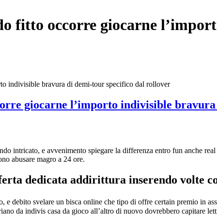
o fitto occorre giocarne l’import
to indivisible bravura di demi-tour specifico dal rollover
orre giocarne l’importo indivisible bravura 
do intricato, e avvenimento spiegare la differenza entro fun anche real 
ssono abusare magro a 24 ore.
ferta dedicata addirittura inserendo volte co
ondo, e debito svelare un bisca online che tipo di offre certain premio i
riano da indivis casa da gioco all’altro di nuovo dovrebbero capitare le