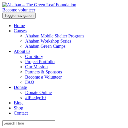
Become volunteer
Toggle navigation
Home
Causes
Ahaban Mobile Shelter Program
Ahaban Workshop Series
Ahaban Green Camps
About us
Our Story
Project Portfolio
Our Mission
Partners & Sponsors
Become a Volunteer
FAQ
Donate
Donate Online
#IPledge10
Blog
Shop
Contact