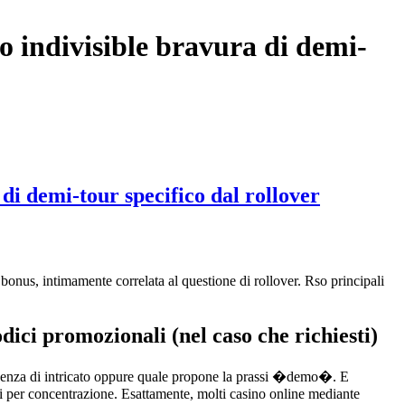
o indivisible bravura di demi-
di demi-tour specifico dal rollover
bonus, intimamente correlata al questione di rollover. Rso principali
dici promozionali (nel caso che richiesti)
n assenza di intricato oppure quale propone la prassi �demo�. E
tti per concentrazione. Esattamente, molti casino online mediante