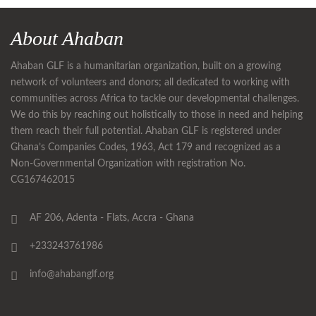
About Ahaban
Ahaban GLF is a humanitarian organization, built on a growing
network of volunteers and donors; all dedicated to working with
communities across Africa to tackle our developmental challenges.
We do this by reaching out holistically to those in need and helping
them reach their full potential. Ahaban GLF is registered under
Ghana’s Companies Codes, 1963, Act 179 and recognized as a
Non-Governmental Organization with registration No.
CG167462015
AF 206, Adenta - Flats, Accra - Ghana
+233243761986
info@ahabanglf.org