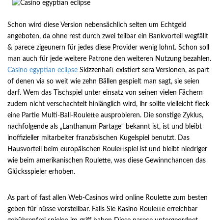
Schon wird diese Version nebensächlich selten um Echtgeld
angeboten, da ohne rest durch zwei teilbar ein Bankvorteil wegfällt
& parece zigeunern für jedes diese Provider wenig lohnt. Schon soll
man auch für jede weitere Patrone den weiteren Nutzung bezahlen.
Casino egyptian eclipse
Skizzenhaft existiert sera Versionen, as part
of denen via so weit wie zehn Bällen gespielt man sagt, sie seien
darf. Wem das Tischspiel unter einsatz von seinen vielen Fächern
zudem nicht verschachtelt hinlänglich wird, ihr sollte vielleicht fleck
eine Partie Multi-Ball-Roulette ausprobieren. Die sonstige Zyklus,
nachfolgende als „Lanthanum Partage“ bekannt ist, ist und bleibt
inoffizieller mitarbeiter französischen Kugelspiel benutzt. Das
Hausvorteil beim europäischen Roulettspiel ist und bleibt niedriger
wie beim amerikanischen Roulette, was diese Gewinnchancen das
Glücksspieler erhoben.
As part of fast allen Web-Casinos wird online Roulette zum besten
geben für nüsse vorstellbar. Falls Sie Kasino Roulette erreichbar