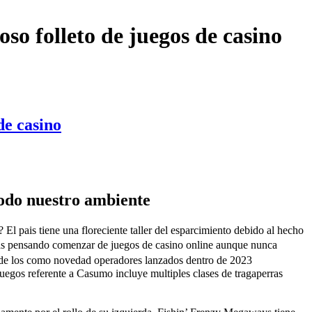
so folleto de juegos de casino
de casino
todo nuestro ambiente
El pais tiene una floreciente taller del esparcimiento debido al hecho
ras pensando comenzar de juegos de casino online aunque nunca
s de los como novedad operadores lanzados dentro de 2023
juegos referente a Casumo incluye multiples clases de tragaperras