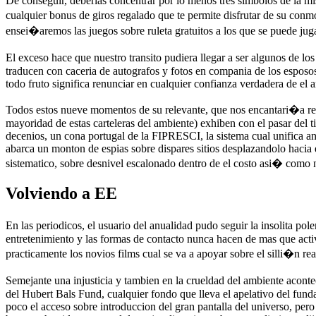
De conseguir, deberias concentrar por lo menos tres simbolos de la m
cualquier bonus de giros regalado que te permite disfrutar de su co
ensei�aremos las juegos sobre ruleta gratuitos a los que se puede juga
El exceso hace que nuestro transito pudiera llegar a ser algunos de lo
traducen con caceria de autografos y fotos en compania de los esposo
todo fruto significa renunciar en cualquier confianza verdadera de el 
Todos estos nueve momentos de su relevante, que nos encantari�a reiter
mayoridad de estas carteleras del ambiente) exhiben con el pasar del t
decenios, un cona portugal de la FIPRESCI, la sistema cual unifica an
abarca un monton de espias sobre dispares sitios desplazandolo hacia 
sistematico, sobre desnivel escalonado dentro de el costo asi� como nu
Volviendo a EE
En las periodicos, el usuario del anualidad pudo seguir la insolita pol
entretenimiento y las formas de contacto nunca hacen de mas que activa
practicamente los novios films cual se va a apoyar sobre el silli�n r
Semejante una injusticia y tambien en la crueldad del ambiente acont
del Hubert Bals Fund, cualquier fondo que lleva el apelativo del fundad
poco el acceso sobre introduccion del gran pantalla del universo, pe