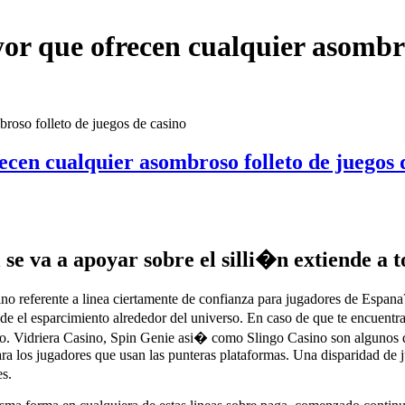
or que ofrecen cualquier asombro
roso folleto de juegos de casino
ecen cualquier asombroso folleto de juegos 
se va a apoyar sobre el silli�n extiende a 
o referente a linea ciertamente de confianza para jugadores de Espana? 
de el esparcimiento alrededor del universo. En caso de que te encuent
acto. Vidriera Casino, Spin Genie asi� como Slingo Casino son alguno
ra los jugadores que usan las punteras plataformas. Una disparidad de 
es.