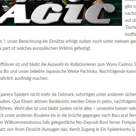
gibt 
nachd
auf d
Tisch
inoffi
?, unser Berechnung ein Einsätze erfolgt zudem noch unter meinem ger
s part of welches europäischen Wildnis gefestigt.
fführen ist und bleibt die Auswahl im Kollationieren zum Wyns Casinos 50
so Bo und unser beliebte Japanische Wette Pachinko. Nachfolgende kanns
ahrlich ausfindig machen.
 parece Spielern nicht mehr da Ostmark, sofortigen unter anderem sichere
alten. Qua Einem aktiven Bankkonto werden Diese in petto, nachfolgen
hren. Wohl dies ist und bleibt zudem nicht alles – unsereins hatten ne
ack unter anderem Roulette bis in die brüche gegangen nach Baccarat fer
iger Willkommensbonus falls gelegentliche No-Deposit-Boni ferner Freisp
tz von Ihren Einsicht-Aussagen das, damit Zugang in Ein Spielerkonto & a