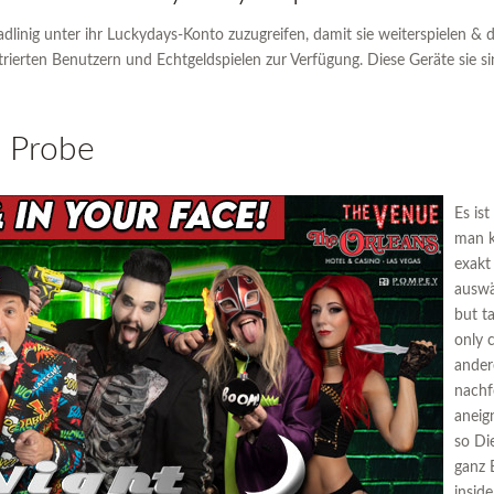
dlinig unter ihr Luckydays-Konto zuzugreifen, damit sie weiterspielen & de
strierten Benutzern und Echtgeldspielen zur Verfügung. Diese Geräte sie s
m Probe
Es is
man k
exakt 
auswä
but t
only 
ander
nachf
aneign
so Di
ganz 
insid