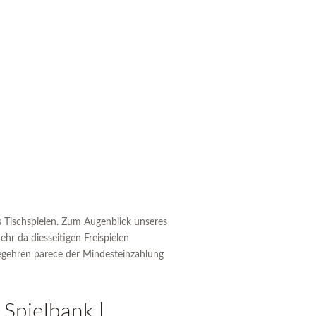
us Tischspielen. Zum Augenblick unseres
r da diesseitigen Freispielen
egehren parece der Mindesteinzahlung
 Spielbank |