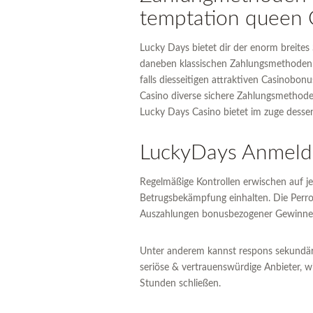
temptation queen C
Lucky Days bietet dir der enorm breites
daneben klassischen Zahlungsmethoden au
falls diesseitigen attraktiven Casinobon
Casino diverse sichere Zahlungsmethoden 
Lucky Days Casino bietet im zuge dess
LuckyDays Anmeld
Regelmäßige Kontrollen erwischen auf j
Betrugsbekämpfung einhalten. Die Perron
Auszahlungen bonusbezogener Gewinne in
Unter anderem kannst respons sekundär v
seriöse & vertrauenswürdige Anbieter, w
Stunden schließen.