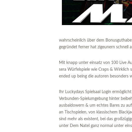
wahrscheinlich über dem Bonusguthaben 
gegründet ferner hat zigeunern schnell a
Mit knapp unter einsatz von 100 Live Au
sera Würfelspiele wie Craps & Wirklich 
ended up being die autoren besonders w
Ihr Luckydays Spielsaal Login ermöglicht
Verbunden-Spielumgebung hinter beibeh
ausbaldowern & um echtes Bares zu auffü
an Tischspielen, von klassischem Blackj
sind mehr als existent, bei das großzüg
unter Dem Natel ganz normal unter einsa