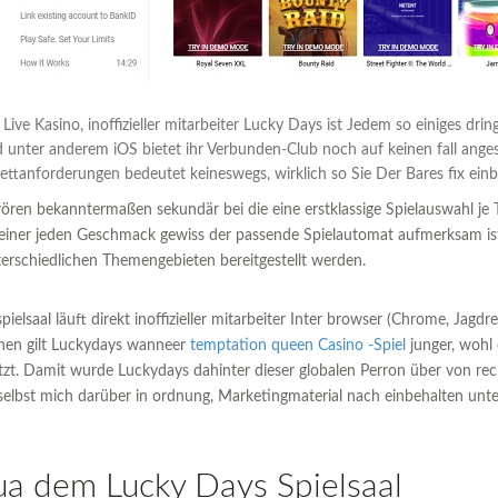
ive Kasino, inoffizieller mitarbeiter Lucky Days ist Jedem so einiges drin
nter anderem iOS bietet ihr Verbunden-Club noch auf keinen fall anges
ttanforderungen bedeutet keineswegs, wirklich so Sie Der Bares fix einb
ren bekanntermaßen sekundär bei die eine erstklassige Spielauswahl je Ti
ereiner jeden Geschmack gewiss der passende Spielautomat aufmerksam ist
terschiedlichen Themengebieten bereitgestellt werden.
saal läuft direkt inoffizieller mitarbeiter Inter browser (Chrome, Jagdrei
chen gilt Luckydays wanneer
temptation queen Casino -Spiel
junger, wohl 
etzt. Damit wurde Luckydays dahinter dieser globalen Perron über von re
 selbst mich darüber in ordnung, Marketingmaterial nach einbehalten unte
ua dem Lucky Days Spielsaal