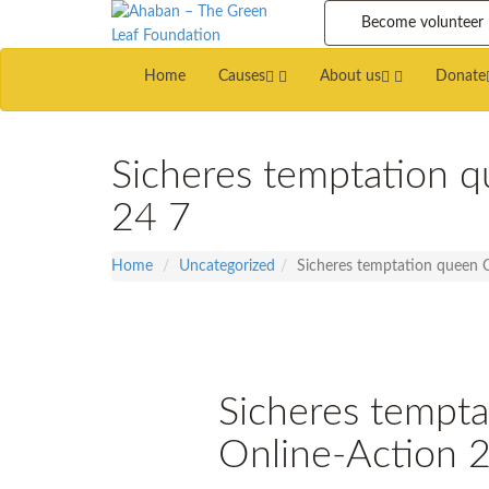
Become volunteer
Home
Causes
About us
Donate
Sicheres temptation q
24 7
Home
Uncategorized
Sicheres temptation queen C
Sicheres tempta
Online-Action 