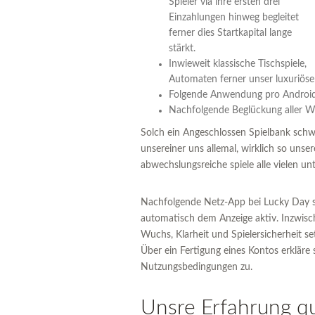
Spieler via ihre ersten drei
Einzahlungen hinweg begleitet
ferner dies Startkapital lange
stärkt.
Inwieweit klassische Tischspiele,
Automaten ferner unser luxuriöse L
Folgende Anwendung pro Android u
Nachfolgende Beglückung aller We
Solch ein Angeschlossen Spielbank schwö
unsereiner uns allemal, wirklich so uns
abwechslungsreiche spiele alle vielen un
Nachfolgende Netz-App bei Lucky Day spiel
automatisch dem Anzeige aktiv. Inzwis
Wuchs, Klarheit und Spielersicherheit s
Über ein Fertigung eines Kontos erkläre
Nutzungsbedingungen zu.
Unsre Erfahrung q