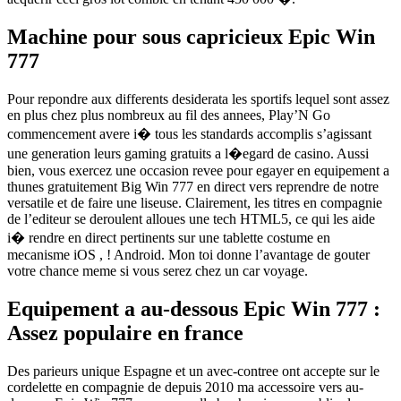
Machine pour sous capricieux Epic Win
777
Pour repondre aux differents desiderata les sportifs lequel sont assez
en plus chez plus nombreux au fil des annees, Play’N Go
commencement avere i� tous les standards accomplis s’agissant
une generation leurs gaming gratuits a l�egard de casino. Aussi
bien, vous exercez une occasion revee pour egayer en equipement a
thunes gratuitement Big Win 777 en direct vers reprendre de notre
versatile et de faire une liseuse. Clairement, les titres en compagnie
de l’editeur se deroulent alloues une tech HTML5, ce qui les aide
i� rendre en direct pertinents sur une tablette costume en
mecanisme iOS , ! Android. Mon toi donne l’avantage de gouter
votre chance meme si vous serez chez un car voyage.
Equipement a au-dessous Epic Win 777 :
Assez populaire en france
Des parieurs unique Espagne et un avec-contree ont accepte sur le
cordelette en compagnie de depuis 2010 ma accessoire vers au-