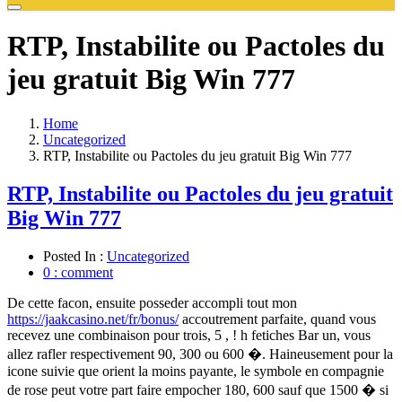
RTP, Instabilite ou Pactoles du
jeu gratuit Big Win 777
Home
Uncategorized
RTP, Instabilite ou Pactoles du jeu gratuit Big Win 777
RTP, Instabilite ou Pactoles du jeu gratuit
Big Win 777
Posted In :
Uncategorized
0 : comment
De cette facon, ensuite posseder accompli tout mon
https://jaakcasino.net/fr/bonus/
accoutrement parfaite, quand vous
recevez une combinaison pour trois, 5 , ! h fetiches Bar un, vous
allez rafler respectivement 90, 300 ou 600 �. Haineusement pour la
icone suivie que orient la moins payante, le symbole en compagnie
de rose peut votre part faire empocher 180, 600 sauf que 1500 � si