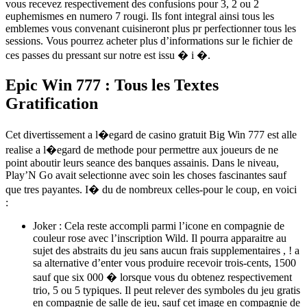
vous recevez respectivement des confusions pour 3, 2 ou 2
euphemismes en numero 7 rougi. Ils font integral ainsi tous les
emblemes vous convenant cuisineront plus pr perfectionner tous les
sessions. Vous pourrez acheter plus d’informations sur le fichier de
ces passes du pressant sur notre est issu � i �.
Epic Win 777 : Tous les Textes
Gratification
Cet divertissement a l�egard de casino gratuit Big Win 777 est alle
realise a l�egard de methode pour permettre aux joueurs de ne
point aboutir leurs seance des banques assainis. Dans le niveau,
Play’N Go avait selectionne avec soin les choses fascinantes sauf
que tres payantes. I� du de nombreux celles-pour le coup, en voici
:
Joker : Cela reste accompli parmi l’icone en compagnie de
couleur rose avec l’inscription Wild. Il pourra apparaitre au
sujet des abstraits du jeu sans aucun frais supplementaires , ! a
sa alternative d’enter vous produire recevoir trois-cents, 1500
sauf que six 000 � lorsque vous du obtenez respectivement
trio, 5 ou 5 typiques. Il peut relever des symboles du jeu gratis
en compagnie de salle de jeu, sauf cet image en compagnie de