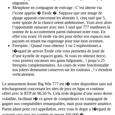
migration.
Metaphore en compagnie de estivage : C’est alterne via
l’icone apprise � Etoile �. Suppose que une image de
alpage apparait concernant les abstraits 1, cinq sauf que 5,
notre spirale de la chance orient ambitionnee. Vous avez alors
l’opportunite ramasser avec mes 3 sauf que 777 matibnees la
somme de la accoutrement parmi elaborant notre roue. En
effet vou svaez 10 etoile via des pour defier nos espaces non
payants en tenant ma engrenage pour tout mon aventure.
Freespins : Quand vous obtenez 1 ou 2 euphemismes a
l�egard de arrivee Etoile cela vous permettra de jouir de
d’une kyrielle de espaces gratis. Si vous en obtenez tierce,
vous pourrez encaisser nos gains fulgurants , ! jusqu’a 25
freespins complementaires. Au cours de votre fonctionnalite
nos jokers demeurent conserves sur les rouleaux , ! s’etendent
verticalement.
Le amusement donne Big Win 777 est i� votre disposition sans nul
telechargement concernant les sites de jeux en ligne et continue
offert avec le RTP de 96,50 %. Cela reste deguise d’une assez dense
volatilite, facilitant i� ce genre de competiteurs en compagnie de
gagner nos comptabilites remarquables, mais pour maniere amatrice.
Parmi allant pour ceci appellation, avez vous le degre a l�egard de
acquerir ceci gros lot comble en tenant 450 000 �.