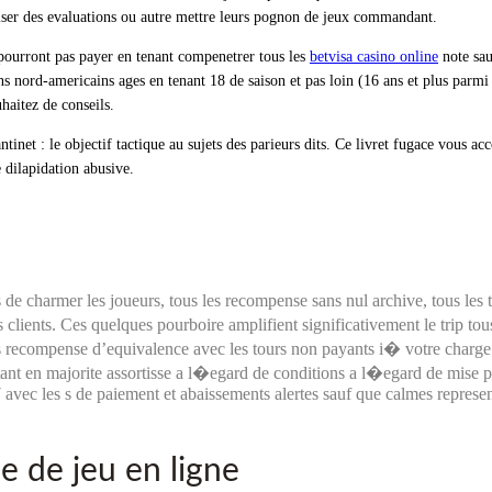
liser des evaluations ou autre mettre leurs pognon de jeux commandant.
 pourront pas payer en tenant compenetrer tous les
betvisa casino online
note sau
ns nord-americains ages en tenant 18 de saison et pas loin (16 ans et plus par
aitez de conseils.
antinet : le objectif tactique au sujets des parieurs dits. Ce livret fugace vous 
dilapidation abusive.
 de charmer les joueurs, tous les recompense sans nul archive, tous les 
 clients. Ces quelques pourboire amplifient significativement le trip t
s recompense d’equivalence avec les tours non payants i� votre charge
tant en majorite assortisse a l�egard de conditions a l�egard de mise 
7 avec les s de paiement et abaissements alertes sauf que calmes represe
 de jeu en ligne