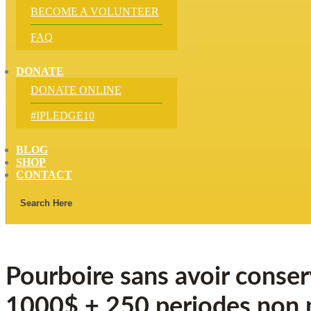
BECOME A VOLUNTEER
FAQ
DONATE
DONATE ONLINE
#IPLEDGE10
BLOG
SHOP
CONTACT
Pourboire sans avoir conser
1000$ + 250 periodes non 