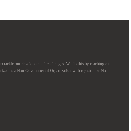
to tackle our developmental challenges. We do this by reaching out
ognized as a Non-Governmental Organization with registration No.