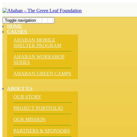
Toggle navigation
HOME
CAUSES
AHABAN MOBILE
SHELTER PROGRAM
AHABAN WORKSHOP
SERIES
AHABAN GREEN CAMPS
ABOUT US
OUR STORY
PROJECT PORTFOLIO
OUR MISSION
PARTNERS & SPONSORS