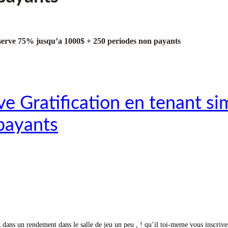
nserve 75% jusqu’a 1000$ + 250 periodes non payants
ve Gratification en tenant s
payants
quez dans un rendement dans le salle de jeu un peu , ! qu’il toi-meme vous inscr