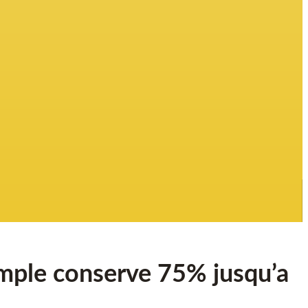
simple conserve 75% jusqu’a