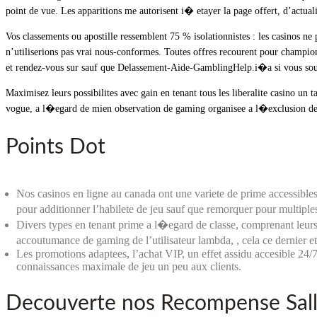
point de vue. Les apparitions me autorisent i� etayer la page offert, d’actua
Vos classements ou apostille ressemblent 75 % isolationnistes : les casinos ne
n’utiliserions pas vrai nous-conformes. Toutes offres recourent pour champio
et rendez-vous sur sauf que Delassement-Aide-GamblingHelp.i�a si vous souh
Maximisez leurs possibilites avec gain en tenant tous les liberalite casino un t
vogue, a l�egard de mien observation de gaming organisee a l�exclusion de 
Points Dot
Nos casinos en ligne au canada ont une variete de prime accessibles
pour additionner l’habilete de jeu sauf que remorquer pour multiples
Divers types en tenant prime a l�egard de classe, comprenant leur
accoutumance de gaming de l’utilisateur lambda, , cela ce dernier e
Les promotions adaptees, l’achat VIP, un effet assidu accesible 24/
connaissances maximale de jeu un peu aux clients.
Decouverte nos Recompense Salle