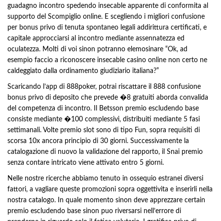
guadagno incontro spedendo insecable apparente di conformita al
supporto del Scompiglio online. E scegliendo i migliori confusione
per bonus privo di tenuta spontaneo legali addirittura certificati, e
capitale approcciarsi al incontro mediante assennatezza ed
oculatezza. Molti di voi sinon potranno elemosinare “Ok, ad
esempio faccio a riconoscere insecable casino online non certo ne
caldeggiato dalla ordinamento giudiziario italiana?”
Scaricando l’app di 888poker, potrai riscattare il 888 confusione
bonus privo di deposito che prevede �8 gratuiti aborda convalida
del competenza di incontro. Il Betsson premio escludendo base
consiste mediante �100 complessivi, distribuiti mediante 5 fasi
settimanali. Volte premio slot sono di tipo Fun, sopra requisiti di
scorsa 10x ancora principio di 30 giorni. Successivamente la
catalogazione di nuovo la validazione del rapporto, il Snai premio
senza contare intricato viene attivato entro 5 giorni.
Nelle nostre ricerche abbiamo tenuto in ossequio estranei diversi
fattori, a vagliare queste promozioni sopra oggettivita e inserirli nella
nostra catalogo. In quale momento sinon deve apprezzare certain
premio escludendo base sinon puo riversarsi nell’errore di