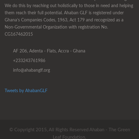
We do this by reaching out holistically to those in need and helping
them reach their full potential. Ahaban GLF is registered under
Ghana’s Companies Codes, 1963, Act 179 and recognized as a
Non-Governmental Organization with registration No.
CG167462015
AF 206, Adenta - Flats, Accra - Ghana
+233243761986
info@ahabanglf.org
Tweets by AhabanGLF
© Copyright 2015, All Rights Reserved Ahaban - The Green
Leaf Foundation.