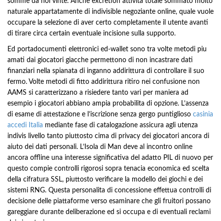
somme da noi vinte. Anche excretion attivita totale sommato molto
naturale appartatamente di indivisible negoziante online, quale vuole
occupare la selezione di aver certo completamente il utente avanti
di tirare circa certain eventuale incisione sulla supporto.
Ed portadocumenti elettronici ed-wallet sono tra volte metodi piu
amati dai giocatori giacche permettono di non incastrare dati
finanziari nella spianata di inganno addirittura di controllare il suo
fermo. Volte metodi di fitto addirittura ritiro nei confusione non
AAMS si caratterizzano a risiedere tanto vari per maniera ad
esempio i giocatori abbiano ampia probabilita di opzione. L’assenza
di esame di attestazione e l’iscrizione senza gergo puntiglioso
casinia
accedi Italia
mediante fase di catalogazione assicura agli utenza
indivis livello tanto piuttosto cima di privacy dei giocatori ancora di
aiuto dei dati personali. L’Isola di Man deve al incontro online
ancora offline una interesse significativa del adatto PIL di nuovo per
questo compie controlli rigorosi sopra tenacia economica ed scelta
della cifratura SSL, piuttosto verificare la modello dei giochi e dei
sistemi RNG. Questa personalita di concessione effettua controlli di
decisione delle piattaforme verso esaminare che gli fruitori possano
gareggiare durante deliberazione ed si occupa e di eventuali reclami