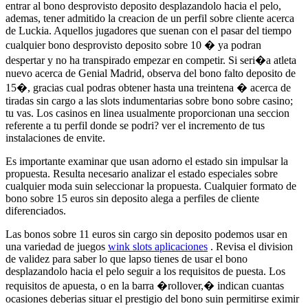
entrar al bono desprovisto deposito desplazandolo hacia el pelo,
ademas, tener admitido la creacion de un perfil sobre cliente acerca
de Luckia. Aquellos jugadores que suenan con el pasar del tiempo
cualquier bono desprovisto deposito sobre 10 � ya podran
despertar y no ha transpirado empezar en competir. Si seri�a atleta
nuevo acerca de Genial Madrid, observa del bono falto deposito de
15�, gracias cual podras obtener hasta una treintena � acerca de
tiradas sin cargo a las slots indumentarias sobre bono sobre casino;
tu vas. Los casinos en linea usualmente proporcionan una seccion
referente a tu perfil donde se podri? ver el incremento de tus
instalaciones de envite.
Es importante examinar que usan adorno el estado sin impulsar la
propuesta. Resulta necesario analizar el estado especiales sobre
cualquier moda suin seleccionar la propuesta. Cualquier formato de
bono sobre 15 euros sin deposito alega a perfiles de cliente
diferenciados.
Las bonos sobre 11 euros sin cargo sin deposito podemos usar en
una variedad de juegos
wink slots aplicaciones
. Revisa el division
de validez para saber lo que lapso tienes de usar el bono
desplazandolo hacia el pelo seguir a los requisitos de puesta. Los
requisitos de apuesta, o en la barra �rollover,� indican cuantas
ocasiones deberias situar el prestigio del bono suin permitirse eximir