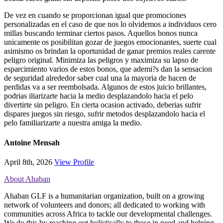
De vez en cuando se proporcionan igual que promociones
personalizadas en el caso de que nos lo olvidemos a individuos cero
millas buscando terminar ciertos pasos. Aquellos bonos nunca
unicamente os posibilitan gozar de juegos emocionantes, suerte cual
asimismo os brindan la oportunidad de ganar premios reales carente
peligro original. Minimiza las peligros y maximiza su lapso de
esparcimiento varios de estos bonos, que ademi?s dan la sensacion
de seguridad alrededor saber cual una la mayoria de hacen de
perdidas va a ser reembolsada. Algunos de estos juicio brillantes,
podrias iliarizarte hacia la medio desplazandolo hacia el pelo
divertirte sin peligro. En cierta ocasion activado, deberias sufrir
dispares juegos sin riesgo, sufrir metodos desplazandolo hacia el
pelo familiarizarte a nuestra amiga la medio.
Antoine Mensah
April 8th, 2026
View Profile
About Ahaban
Ahaban GLF is a humanitarian organization, built on a growing
network of volunteers and donors; all dedicated to working with
communities across Africa to tackle our developmental challenges.
We do this by reaching out holistically to those in need and helping