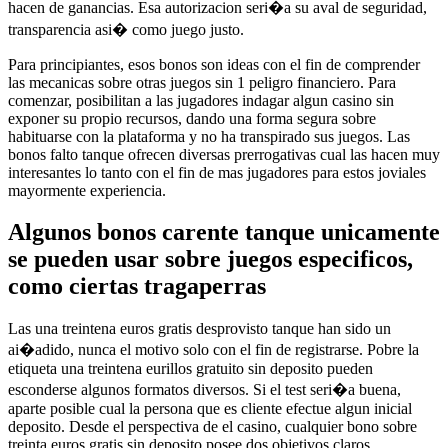
hacen de ganancias. Esa autorizacion seri�a su aval de seguridad,
transparencia asi� como juego justo.
Para principiantes, esos bonos son ideas con el fin de comprender
las mecanicas sobre otras juegos sin 1 peligro financiero. Para
comenzar, posibilitan a las jugadores indagar algun casino sin
exponer su propio recursos, dando una forma segura sobre
habituarse con la plataforma y no ha transpirado sus juegos. Las
bonos falto tanque ofrecen diversas prerrogativas cual las hacen muy
interesantes lo tanto con el fin de mas jugadores para estos joviales
mayormente experiencia.
Algunos bonos carente tanque unicamente
se pueden usar sobre juegos especificos,
como ciertas tragaperras
Las una treintena euros gratis desprovisto tanque han sido un
ai�adido, nunca el motivo solo con el fin de registrarse. Pobre la
etiqueta una treintena eurillos gratuito sin deposito pueden
esconderse algunos formatos diversos. Si el test seri�a buena,
aparte posible cual la persona que es cliente efectue algun inicial
deposito. Desde el perspectiva de el casino, cualquier bono sobre
treinta euros gratis sin deposito posee dos objetivos claros.