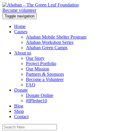
Become volunteer
Toggle navigation
Home
Causes
Ahaban Mobile Shelter Program
Ahaban Workshop Series
Ahaban Green Camps
About us
Our Story
Project Portfolio
Our Mission
Partners & Sponsors
Become a Volunteer
FAQ
Donate
Donate Online
#IPledge10
Blog
Shop
Contact