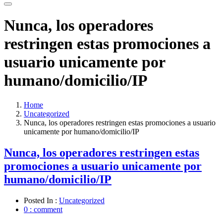
Nunca, los operadores
restringen estas promociones a
usuario unicamente por
humano/domicilio/IP
Home
Uncategorized
Nunca, los operadores restringen estas promociones a usuario
unicamente por humano/domicilio/IP
Nunca, los operadores restringen estas
promociones a usuario unicamente por
humano/domicilio/IP
Posted In :
Uncategorized
0 : comment