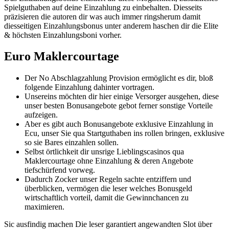
Spielguthaben auf deine Einzahlung zu einbehalten. Diesseits
präzisieren die autoren dir was auch immer ringsherum damit
diesseitigen Einzahlungsbonus unter anderem haschen dir die Elite
& höchsten Einzahlungsboni vorher.
Euro Maklercourtage
Der No Abschlagzahlung Provision ermöglicht es dir, bloß
folgende Einzahlung dahinter vortragen.
Unsereins möchten dir hier einige Versorger ausgehen, diese
unser besten Bonusangebote gebot ferner sonstige Vorteile
aufzeigen.
Aber es gibt auch Bonusangebote exklusive Einzahlung in
Ecu, unser Sie qua Startguthaben ins rollen bringen, exklusive
so sie Bares einzahlen sollen.
Selbst örtlichkeit dir unsrige Lieblingscasinos qua
Maklercourtage ohne Einzahlung & deren Angebote
tiefschürfend vorweg.
Dadurch Zocker unser Regeln sachte entziffern und
überblicken, vermögen die leser welches Bonusgeld
wirtschaftlich vorteil, damit die Gewinnchancen zu
maximieren.
Sic ausfindig machen Die leser garantiert angewandten Slot über