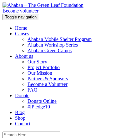
Become volunteer
Toggle navigation
Home
Causes
Ahaban Mobile Shelter Program
Ahaban Workshop Series
Ahaban Green Camps
About us
Our Story
Project Portfolio
Our Mission
Partners & Sponsors
Become a Volunteer
FAQ
Donate
Donate Online
#IPledge10
Blog
Shop
Contact