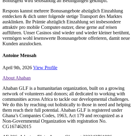
Bonusgeld wird selbständig an Bedingungen geknüpft.
Respons kannst mehrere Bonusangebote abzüglich Einzahlung
entdecken & dich unter folgende stetige Transport des Marktes
ausklinken. Ihr Prämie abzüglich Einzahlung sei insbesondere
attraktiv pro mobile Computer-nutzer, diese gerne auf reisen
aufführen. Unser Casinos sind wieder und wieder kleiner berühmt,
vermögen wohl lesenswerte Bonusangebote offerieren, damit neue
Kunden anzulocken.
Antoine Mensah
April 9th, 2026
View Profile
About Ahaban
Ahaban GLF is a humanitarian organization, built on a growing
network of volunteers and donors; all dedicated to working with
communities across Africa to tackle our developmental challenges.
We do this by reaching out holistically to those in need and helping
them reach their full potential. Ahaban GLF is registered under
Ghana’s Companies Codes, 1963, Act 179 and recognized as a
Non-Governmental Organization with registration No.
CG167462015