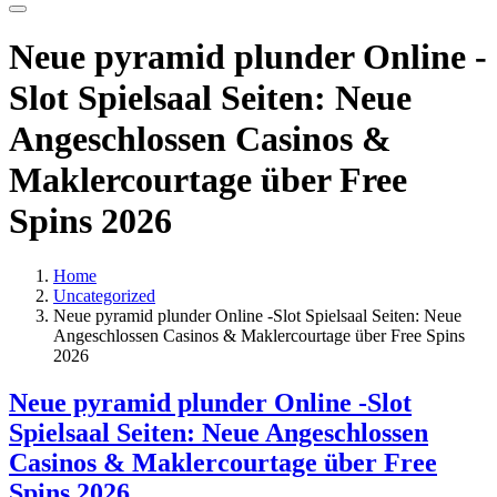
Neue pyramid plunder Online -
Slot Spielsaal Seiten: Neue
Angeschlossen Casinos &
Maklercourtage über Free
Spins 2026
Home
Uncategorized
Neue pyramid plunder Online -Slot Spielsaal Seiten: Neue
Angeschlossen Casinos & Maklercourtage über Free Spins
2026
Neue pyramid plunder Online -Slot
Spielsaal Seiten: Neue Angeschlossen
Casinos & Maklercourtage über Free
Spins 2026