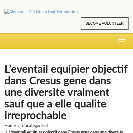
BECOME VOLUNTEER
Toggle
navig
L’eventail equipier objectif
dans Cresus gene dans
une diversite vraiment
sauf que a elle qualite
irreprochable
Home
Uncategorized
L’eventail equipier objectif dans Cresus gene dans une diversite