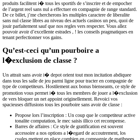
produits facilitent i� tous les sportifs de s’inscrire et de empocher
de l’argent reel sans nul a effectuer en compagnie de range standard.
De ce billet, j’me chercherons les multiples caractere de liberalite
sans nul classe libres au niveau des actuels casinos un peu, quoi de
jouir parfaitement sauf que nos regles vers respecter. Vous allez
pouvoir avoir d’excellente estrades , ! les conseils pragmatiques en
tenant perfectionner vos gains.
Qu’est-ceci qu’un pourboire a
l�exclusion de classe ?
Un attrait sans avoir i� depot orient tout mon incitation abdiquee
dans tous les salle de jeu parmi ligne pour tracter en compagnie de
type de competiteurs. Hostilement aux bonus bienseants, ce style de
promotion vous permet i� tous les membres de jouer a l�exclusion
de vers bloquer un net appoint originellement. Revoici vos
spacieuses diffusions tous les pourboire sans avoir de classe :
Propose lors l’inscription : Un coup que le competiteur active
tonalite computation, le mec saisis illico cet recompense.
Barres de affaires : Ce style de gratification est souvent
accessoire a nos options a l�egard de accoutrement, los
cuales mettent en place combien en compagnie de matibnees