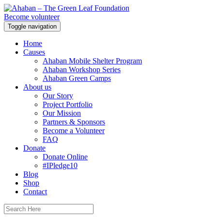
Become volunteer
Toggle navigation
Home
Causes
Ahaban Mobile Shelter Program
Ahaban Workshop Series
Ahaban Green Camps
About us
Our Story
Project Portfolio
Our Mission
Partners & Sponsors
Become a Volunteer
FAQ
Donate
Donate Online
#IPledge10
Blog
Shop
Contact