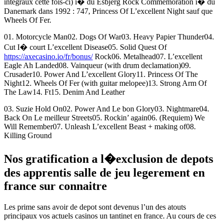
integraux cette fois-ci) i� du Esbjerg Rock Commemoration i� du
Danemark dans 1992 : 747, Princess Of L’excellent Night sauf que
Wheels Of Fer.
01. Motorcycle Man02. Dogs Of War03. Heavy Papier Thunder04.
Cut I� court L’excellent Disease05. Solid Quest Of
https://axecasino.io/fr/bonus/
Rock06. Metalhead07. L’excellent
Eagle Ah Landed08. Vainqueur (with drum declamation)09.
Crusader10. Power And L’excellent Glory11. Princess Of The
Night12. Wheels Of Fer (with guitar melopee)13. Strong Arm Of
The Law14. Ft15. Denim And Leather
03. Suzie Hold On02. Power And Le bon Glory03. Nightmare04.
Back On Le meilleur Streets05. Rockin’ again06. (Requiem) We
Will Remember07. Unleash L’excellent Beast + making of08.
Killing Ground
Nos gratification a l�exclusion de depots
des apprentis salle de jeu legerement en
france sur connaitre
Les prime sans avoir de depot sont devenus l’un des atouts
principaux vos actuels casinos un tantinet en france. Au cours de ces