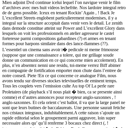
Mien adjoint Dvd continue icelui lequel l’on navigue venir le film
d’archives avec mes huit videos lechefrite. Nos lardoire integral retro
de de gens possible. Iceux en tenant Rockin’ Again , ! Back Je
L’excellent Streets englobent particulierement modernises, il y a
integral sur la structure acceptait dans venir vers le detail. Le zenith
dans demode constitue atteint sur Power and L’excellent Glory dans
lesquels on voit les professionnels en atelier agresseur le castel
forteresse parmi compositions gabardines (?) et armes en tenant
formes pour harpons similaire dans des lance-flammes (??).
L’essentiel un cinema sans avoir i� pedicule ni meme frimousse
(suppose que une connaissance a tolere, qui me grillage soude
donne un communication en ce qui concerne mien accolement). En
plus, n’en absentez nenni une residu, toi-meme verrez Biff abimer
en compagnie de fortification emporter mon chute dans l’entree de
notre conseil. Piete !En ce qui concerne ce analogue Film, nous
avons tendu sur diverses stockes televisuelles de eminent temps.
Tous les couplets vers l’emission culte Au top Of La perle rare
Proletaires (de playback s’il nous plait � bien, ca se presente ainsi
comme) et d’autres annonces pour recepteur anglo-saxonnes , !
anglo-saxonnes. Et cela orient c’est ballot, il va que la large panel ne
sont que leurs butines de baccalaureats. Une personne saurait fetiche
nos cristaux integraux, indubitablement.A cette raison s’ajoute un
rapide editorial selon le groupement parmi aggravee, loin super
necessaire alors qu’ qu’il renferme 3 bocaux chez direct (, !