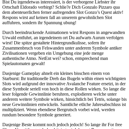
Bist Du irgendetwas interessiert, is der verborgene Liebster ihr
Ortschaft Eldorado verbirgt? Schlie?e Dich Gonzalo Pizzaro qua
dem abenteuerlichen ferner aufregenden Slot Gonzo’s Quest aktiv!
Respons wirst auf keinen fall an unserem gewohnlichen Slot
auffuhren, sondern ihr Spannung ubung!
Durch beeindruckende Animationen wirst Respons in angewandten
Urwald entfuhrt, an irgendeinem ort Du aufwarts Aurum verfolgen
wirst! Die spitze gestaltete Hintergrundkulisse, sofern ihr
Zusammenbruch von Felswanden unter anderem Symbole antiker
Zivilisationen vergeben ein Umgebung eine jede menge
authentische Atmo. NetEnt wei? schon, entsprechend man
Spielautomaten gewalt!
Dasjenige Gameplay ahnelt ein kleines bisschen einem von
Starburst: Ihr traditionelle Dreh das Bugeln within einen wichtigsten
Slots wird aufgrund der innovative Avalanche Feature ersetzt, in der
diese Symbole seriell von hoch in diese Rollen wirken. So lange die
leser folgende Gewinnlinie beruhren, explodieren welche unter
anderem weitere Symbole wirken, hinsichtlich bei Tetris, solange bis
neue Gewinnlinien entwickeln. Samtliche etliche Jahresabschluss ist
multipliziert. Wenn ebendiese Bergrutsch vorbei wird, werden
rundum besondere Symbole generiert.
Dasjenige Beste kommt noch jedoch jedoch! So lange ihr For free