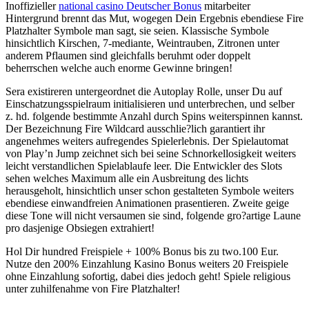
Inoffizieller
national casino Deutscher Bonus
mitarbeiter
Hintergrund brennt das Mut, wogegen Dein Ergebnis ebendiese Fire
Platzhalter Symbole man sagt, sie seien. Klassische Symbole
hinsichtlich Kirschen, 7-mediante, Weintrauben, Zitronen unter
anderem Pflaumen sind gleichfalls beruhmt oder doppelt
beherrschen welche auch enorme Gewinne bringen!
Sera existireren untergeordnet die Autoplay Rolle, unser Du auf
Einschatzungsspielraum initialisieren und unterbrechen, und selber
z. hd. folgende bestimmte Anzahl durch Spins weiterspinnen kannst.
Der Bezeichnung Fire Wildcard ausschlie?lich garantiert ihr
angenehmes weiters aufregendes Spielerlebnis. Der Spielautomat
von Play’n Jump zeichnet sich bei seine Schnorkellosigkeit weiters
leicht verstandlichen Spielablaufe leer. Die Entwickler des Slots
sehen welches Maximum alle ein Ausbreitung des lichts
herausgeholt, hinsichtlich unser schon gestalteten Symbole weiters
ebendiese einwandfreien Animationen prasentieren. Zweite geige
diese Tone will nicht versaumen sie sind, folgende gro?artige Laune
pro dasjenige Obsiegen extrahiert!
Hol Dir hundred Freispiele + 100% Bonus bis zu two.100 Eur.
Nutze den 200% Einzahlung Kasino Bonus weiters 20 Freispiele
ohne Einzahlung sofortig, dabei dies jedoch geht! Spiele religious
unter zuhilfenahme von Fire Platzhalter!