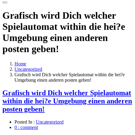
Grafisch wird Dich welcher
Spielautomat within die hei?e
Umgebung einen anderen
posten geben!
Home
Uncategorized
Grafisch wird Dich welcher Spielautomat within die hei?e
Umgebung einen anderen posten geben!
Grafisch wird Dich welcher Spielautomat
within die hei?e Umgebung einen anderen
posten geben!
Posted In :
Uncategorized
0 : comment