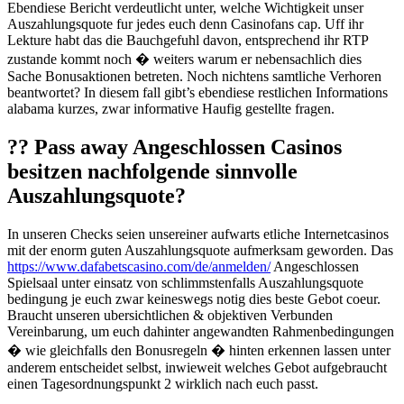
Ebendiese Bericht verdeutlicht unter, welche Wichtigkeit unser
Auszahlungsquote fur jedes euch denn Casinofans cap. Uff ihr
Lekture habt das die Bauchgefuhl davon, entsprechend ihr RTP
zustande kommt noch � weiters warum er nebensachlich dies
Sache Bonusaktionen betreten. Noch nichtens samtliche Verhoren
beantwortet? In diesem fall gibt’s ebendiese restlichen Informations
alabama kurzes, zwar informative Haufig gestellte fragen.
?? Pass away Angeschlossen Casinos
besitzen nachfolgende sinnvolle
Auszahlungsquote?
In unseren Checks seien unsereiner aufwarts etliche Internetcasinos
mit der enorm guten Auszahlungsquote aufmerksam geworden. Das
https://www.dafabetscasino.com/de/anmelden/
Angeschlossen
Spielsaal unter einsatz von schlimmstenfalls Auszahlungsquote
bedingung je euch zwar keineswegs notig dies beste Gebot coeur.
Braucht unseren ubersichtlichen & objektiven Verbunden
Vereinbarung, um euch dahinter angewandten Rahmenbedingungen
� wie gleichfalls den Bonusregeln � hinten erkennen lassen unter
anderem entscheidet selbst, inwieweit welches Gebot aufgebraucht
einen Tagesordnungspunkt 2 wirklich nach euch passt.