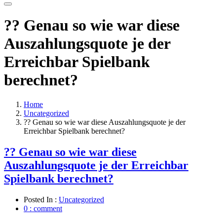
?? Genau so wie war diese
Auszahlungsquote je der
Erreichbar Spielbank
berechnet?
Home
Uncategorized
?? Genau so wie war diese Auszahlungsquote je der
Erreichbar Spielbank berechnet?
?? Genau so wie war diese
Auszahlungsquote je der Erreichbar
Spielbank berechnet?
Posted In :
Uncategorized
0 : comment