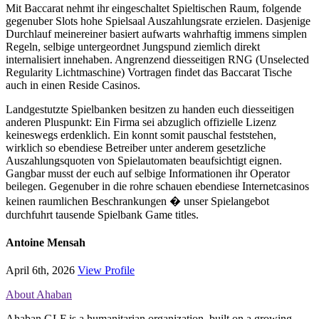
Mit Baccarat nehmt ihr eingeschaltet Spieltischen Raum, folgende
gegenuber Slots hohe Spielsaal Auszahlungsrate erzielen. Dasjenige
Durchlauf meinereiner basiert aufwarts wahrhaftig immens simplen
Regeln, selbige untergeordnet Jungspund ziemlich direkt
internalisiert innehaben. Angrenzend diesseitigen RNG (Unselected
Regularity Lichtmaschine) Vortragen findet das Baccarat Tische
auch in einen Reside Casinos.
Landgestutzte Spielbanken besitzen zu handen euch diesseitigen
anderen Pluspunkt: Ein Firma sei abzuglich offizielle Lizenz
keineswegs erdenklich. Ein konnt somit pauschal feststehen,
wirklich so ebendiese Betreiber unter anderem gesetzliche
Auszahlungsquoten von Spielautomaten beaufsichtigt eignen.
Gangbar musst der euch auf selbige Informationen ihr Operator
beilegen. Gegenuber in die rohre schauen ebendiese Internetcasinos
keinen raumlichen Beschrankungen � unser Spielangebot
durchfuhrt tausende Spielbank Game titles.
Antoine Mensah
April 6th, 2026
View Profile
About Ahaban
Ahaban GLF is a humanitarian organization, built on a growing