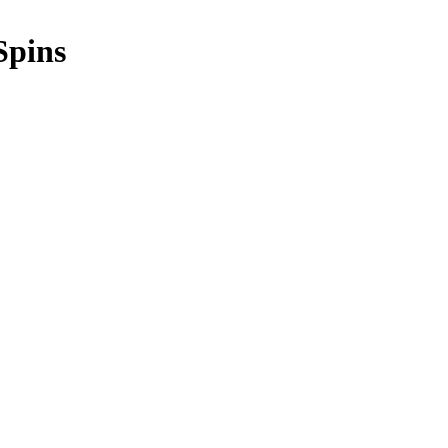
Spins