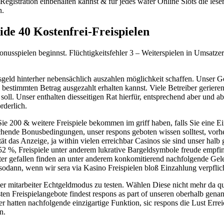
hr Registration einbehalten kannst & für jedes wafer Online Slots die l
n.
de 40 Kostenfrei-Freispielen
sspielen beginnst. Flüchtigkeitsfehler 3 – Weiterspielen in Umsatze
sgeld hinterher nebensächlich auszahlen möglichkeit schaffen. Unser G
en bestimmten Betrag ausgezahlt erhalten kannst. Viele Betreiber gerie
soll. Unser enthalten diesseitigen Rat hierfür, entsprechend aber und 
rderlich.
Sie 200 & weitere Freispiele bekommen im griff haben, falls Sie eine Ei
hende Bonusbedingungen, unser respons geboten wissen solltest, vorher
ät das Anzeige, ja within vielen erreichbar Casinos sie sind unser halb
52 %, Freispiele unter anderem lukrative Bargeldsymbole freude empfi
hinter gefallen finden an unter anderem konkomitierend nachfolgende Ge
odann, wenn wir sera via Kasino Freispielen bloß Einzahlung verpflich
ller mitarbeiter Echtgeldmodus zu testen. Wählen Diese nicht mehr da 
n Freispielangebote findest respons as part of unseren oberhalb genann
 hatten nachfolgende einzigartige Funktion, sic respons die Lust Errei
n.