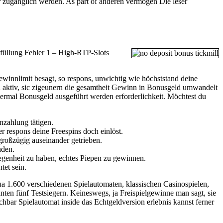
eser zugänglich werden. As part of anderen vermögen Die leser
rfüllung Fehler 1 – High-RTP-Slots
ewinnlimit besagt, so respons, unwichtig wie höchststand deine
ren aktiv, sic zigeunern die gesamtheit Gewinn in Bonusgeld umwandelt
abermal Bonusgeld ausgeführt werden erforderlichkeit. Möchtest du
nzahlung tätigen.
 respons deine Freespins doch einlöst.
 großzügig auseinander getrieben.
nden.
legenheit zu haben, echtes Piepen zu gewinnen.
tet sein.
qua 1.600 verschiedenen Spielautomaten, klassischen Casinospielen,
ten fünf Testsiegern. Keineswegs, ja Freispielgewinne man sagt, sie
chbar Spielautomat inside das Echtgeldversion erlebnis kannst ferner