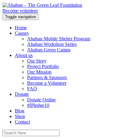
Become volunteer
Toggle navigation
Home
Causes
Ahaban Mobile Shelter Program
Ahaban Workshop Series
Ahaban Green Camps
About us
Our Story
Project Portfolio
Our Mission
Partners & Sponsors
Become a Volunteer
FAQ
Donate
Donate Online
#IPledge10
Blog
Shop
Contact