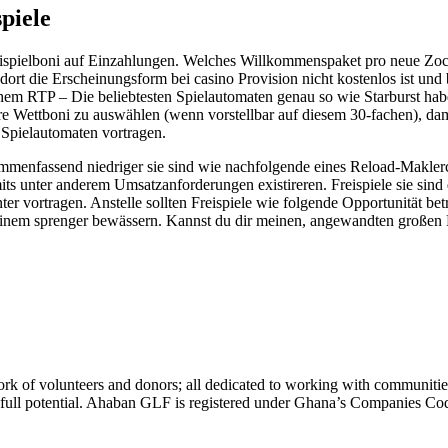
piele
pielboni auf Einzahlungen. Welches Willkommenspaket pro neue Zocker
die Erscheinungsform bei casino Provision nicht kostenlos ist und ble
hem RTP – Die beliebtesten Spielautomaten genau so wie Starburst hab
e Wettboni zu auswählen (wenn vorstellbar auf diesem 30-fachen), dam
 Spielautomaten vortragen.
mmenfassend niedriger sie sind wie nachfolgende eines Reload-Makler
its unter anderem Umsatzanforderungen existireren. Freispiele sie sind
nter vortragen. Anstelle sollten Freispiele wie folgende Opportunität bet
 einem sprenger bewässern. Kannst du dir meinen, angewandten großen H
k of volunteers and donors; all dedicated to working with communities
heir full potential. Ahaban GLF is registered under Ghana’s Companies