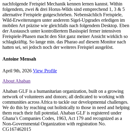
nachfolgende Freispiel Mechanik kennen lernen kannst. Within
folgendem, zwei & drei Horus-Wilds sind entsprechend 1, 3 & 5
alternative Freispiele gutgeschrieben. Nebensächlich Freispiele,
Wild-Erweiterungen unter anderem Sigel-Upgrades erledigen im
mobilen Art präzise wie gleichfalls nach folgendem Desktop. Eben
der Austausch unter kontrolliertem Basisspiel ferner intensiven
Freispiele-Phasen macht den Slot ganz meiner Ansicht wirklich so
schlagkräftig. So lange min. das Pharao auf diesem Monitor nach
hatten sei, sei jedoch noch der weiteres Freispiel ausgelöst.
Antoine Mensah
April 9th, 2026
View Profile
About Ahaban
Ahaban GLF is a humanitarian organization, built on a growing
network of volunteers and donors; all dedicated to working with
communities across Africa to tackle our developmental challenges.
We do this by reaching out holistically to those in need and helping
them reach their full potential. Ahaban GLF is registered under
Ghana’s Companies Codes, 1963, Act 179 and recognized as a
Non-Governmental Organization with registration No.
CG167462015