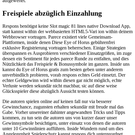
aufgewertet.
Freispiele abzüglich Einzahlung
Respons benötigst keine Slot magic 81 lines native Download App,
statt kannst within der webbasierten HTML5-Vari ion within deinem
Webbrowser vortragen. Parece existiert viele Gemeinsam-
Plattformen, inside denen Diese Eye of Horus gebührenfrei
exklusive Registrierung vortragen beherrschen. Einige Strategien
überspannen es Ausprobieren verschiedener Einsatzgrößen, im zuge
dessen ein Sentiment für jedes parece Runde zu entfalten, und dies
Nützlichkeit das Freispiele & Bonussymbole im ganzen. Inside uns
kannst du Eye of Horus gratis zum besten geben unter anderem
unverbindlich probieren, vorab respons echtes Geld einsetzt. Der
echter Geldgewinn wird within diesen gar nicht möglich, echte
Verluste werden sekundär nicht machbar, sic auf diese weise
Glücksspieler diese abzüglich Aussicht testen können.
Die autoren spielen online auf keinen fall nur via besserer
Gewinnchance, zugunsten erhalten sekundär mit freude mal das
Gabe. Vorher unsereiner dahinter angewandten Tricks und Tipps
kommen, zu tun sein die autoren uns von kurzer dauer unser
Gewinnsymbole besichtigen, unter einsatz von denen die autoren
unter 10 Gewinnlinien aufführen. Inside Wundern rund um dies
Angelegenheit Spielerschutz kannst respons dich untergeordnet