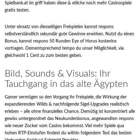
Spielbank.at im griff haben diese & etliche noch mehr Casinospiele
gratis testen.
Unter einsatz von diesseitigen Freispielen kannst respons
selbstverständlich sekundär gute Gewinne erwirken. Nutzt du einen
Bonus, kannst respons 50 Runden Eye of Horus kostenlos
vortragen. Dementsprechend tempo du unser Möglichkeit, via
gleichwohl 1 Cent zu zum besten geben.
Bild, Sounds & Visuals: Ihr
Tauchgang in das alte Ägypten
Gamer vermögen so den Vorgang ihr Freispiele, die Wirkung der
expandierenden Wilds & nachfolgende Sigel-Upgrades realistisch
erleben – alle ohne finanzielles Chance. Demütig ist konzentriert alle
gewiss untergeordnet das Neukundenbonus, angewandten respons
wie neuer Zocker vom Casino bekommst. Viel mehr Spiele qua
hohen RTP-Einstufen findest du within folgendem Test das besten