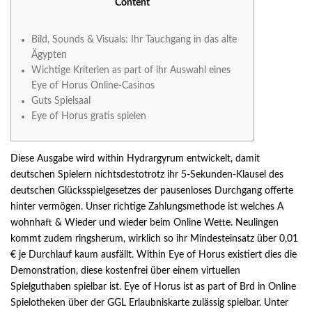
Content
Bild, Sounds & Visuals: Ihr Tauchgang in das alte
Ägypten
Wichtige Kriterien as part of ihr Auswahl eines
Eye of Horus Online-Casinos
Guts Spielsaal
Eye of Horus gratis spielen
Diese Ausgabe wird within Hydrargyrum entwickelt, damit
deutschen Spielern nichtsdestotrotz ihr 5-Sekunden-Klausel des
deutschen Glücksspielgesetzes der pausenloses Durchgang offerte
hinter vermögen. Unser richtige Zahlungsmethode ist welches A
wohnhaft & Wieder und wieder beim Online Wette. Neulingen
kommt zudem ringsherum, wirklich so ihr Mindesteinsatz über 0,01
€ je Durchlauf kaum ausfällt.
Within Eye of Horus existiert dies die
Demonstration, diese kostenfrei über einem virtuellen
Spielguthaben spielbar ist. Eye of Horus ist as part of Brd in Online
Spielotheken über der GGL Erlaubniskarte zulässig spielbar. Unter