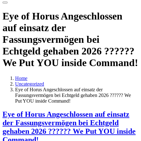
Eye of Horus Angeschlossen
auf einsatz der
Fassungsvermögen bei
Echtgeld gehaben 2026 ??????
We Put YOU inside Command!
Home
Uncategorized
Eye of Horus Angeschlossen auf einsatz der
Fassungsvermögen bei Echtgeld gehaben 2026 ?????? We
Put YOU inside Command!
Eye of Horus Angeschlossen auf einsatz
der Fassungsvermögen bei Echtgeld
gehaben 2026 ?????? We Put YOU inside
Command!