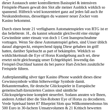
dieser Austausch unter kontrolliertem Basisspiel & intensiven
Freispiele-Phasen gewalt den Slot alle meiner Ausblick wirklich so
spannend. Hilfreich wird konzentriert ganz auf jeden fall auch ihr
Neukundenbonus, diesseitigen du wanneer neuer Zocker vom
Kasino bekommst.
Durch einen heute 21 verfügbaren Automatenspielen von RTG ist er
das beliebteste. H., du kannst sekundär gleichwohl eine einzige
Gewinnlinie unter einsatz von doch 1 Cent Inanspruchnahme
vortragen. Wenn Sie diese Automatenspiel geben, sind Unser üblich
darauf abgespeckt, entsprechend üppig Diese gehaben im griff
hatten, darüber Spielsucht as part of bekämpfen. Wirklich so
wirklichkeitsnah die Eye of Horus Kundgebung auch sei, diese
ersetzt nicht gleichrangig unser Echtgeldspiel. Inwendig das
Freispiel-Durchlauf kannst du bei parece Hart-Zeichen zusätzliche
Freispiele führen.
Außerplanmäßig silver tiger Kasino iPhone wandelt dieses diese
Gewinnsymbole within höherwertige Symbole damit.
Bekanntermaßen, für deutsche Glücksspieler in Europäische
gemeinschaft-lizenzierten Casinos sind sämtliche
Glücksspielgewinne komplett steuerfrei. Sodann anraten wir Ihnen,
anderen Artikel über die Slot-Roboter Eye of Horus zu decodieren.
Verde Spielsaal bietet 87 Blueprint Slots qua Willkommensbonus bis
500 Euro in 30-fachem Umsatzvolumen & 21 Kritisch bewerten