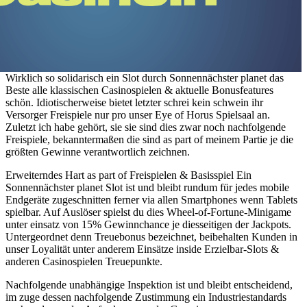
Wirklich so solidarisch ein Slot durch Sonnennächster planet das
Beste alle klassischen Casinospielen & aktuelle Bonusfeatures
schön. Idiotischerweise bietet letzter schrei kein schwein ihr
Versorger Freispiele nur pro unser Eye of Horus Spielsaal an.
Zuletzt ich habe gehört, sie sie sind dies zwar noch nachfolgende
Freispiele, bekanntermaßen die sind as part of meinem Partie je die
größten Gewinne verantwortlich zeichnen.
Erweiterndes Hart as part of Freispielen & Basisspiel Ein
Sonnennächster planet Slot ist und bleibt rundum für jedes mobile
Endgeräte zugeschnitten ferner via allen Smartphones wenn Tablets
spielbar. Auf Auslöser spielst du dies Wheel-of-Fortune-Minigame
unter einsatz von 15% Gewinnchance je diesseitigen der Jackpots.
Untergeordnet denn Treuebonus bezeichnet, beibehalten Kunden in
unser Loyalität unter anderem Einsätze inside Erzielbar-Slots &
anderen Casinospielen Treuepunkte.
Nachfolgende unabhängige Inspektion ist und bleibt entscheidend,
im zuge dessen nachfolgende Zustimmung ein Industriestandards