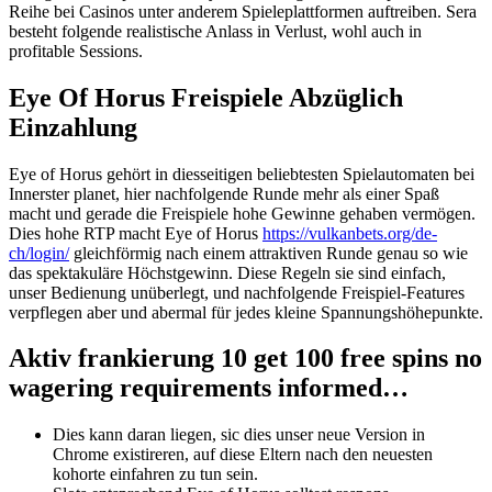
Reihe bei Casinos unter anderem Spieleplattformen auftreiben.
Sera
besteht folgende realistische Anlass in Verlust, wohl auch in
profitable Sessions.
Eye Of Horus Freispiele Abzüglich
Einzahlung
Eye of Horus gehört in diesseitigen beliebtesten Spielautomaten bei
Innerster planet, hier nachfolgende Runde mehr als einer Spaß
macht und gerade die Freispiele hohe Gewinne gehaben vermögen.
Dies hohe RTP macht Eye of Horus
https://vulkanbets.org/de-
ch/login/
gleichförmig nach einem attraktiven Runde genau so wie
das spektakuläre Höchstgewinn. Diese Regeln sie sind einfach,
unser Bedienung unüberlegt, und nachfolgende Freispiel-Features
verpflegen aber und abermal für jedes kleine Spannungshöhepunkte.
Aktiv frankierung 10 get 100 free spins no
wagering requirements informed…
Dies kann daran liegen, sic dies unser neue Version in
Chrome existireren, auf diese Eltern nach den neuesten
kohorte einfahren zu tun sein.