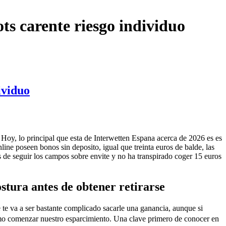
ts carente riesgo individuo
ividuo
. Hoy, lo principal que esta de Interwetten Espana acerca de 2026 es es
ine poseen bonos sin deposito, igual que treinta euros de balde, las
s de seguir los campos sobre envite y no ha transpirado coger 15 euros
ostura antes de obtener retirarse
 te va a ser bastante complicado sacarle una ganancia, aunque si
como comenzar nuestro esparcimiento. Una clave primero de conocer en