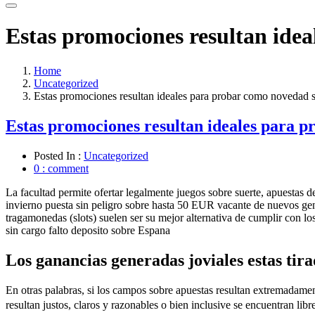
Estas promociones resultan idea
Home
Uncategorized
Estas promociones resultan ideales para probar como novedad sl
Estas promociones resultan ideales para p
Posted In :
Uncategorized
0 : comment
La facultad permite ofertar legalmente juegos sobre suerte, apuestas d
invierno puesta sin peligro sobre hasta 50 EUR vacante de nuevos gente
tragamonedas (slots) suelen ser su mejor alternativa de cumplir con l
sin cargo falto deposito sobre Espana
Los ganancias generadas joviales estas tira
En otras palabras, si los campos sobre apuestas resultan extremadamen
resultan justos, claros y razonables o bien inclusive se encuentran 