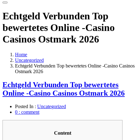
Echtgeld Verbunden Top
bewertetes Online -Casino
Casinos Ostmark 2026
Home
Uncategorized
Echtgeld Verbunden Top bewertetes Online -Casino Casinos
Ostmark 2026
Echtgeld Verbunden Top bewertetes
Online -Casino Casinos Ostmark 2026
Posted In :
Uncategorized
0 : comment
Content