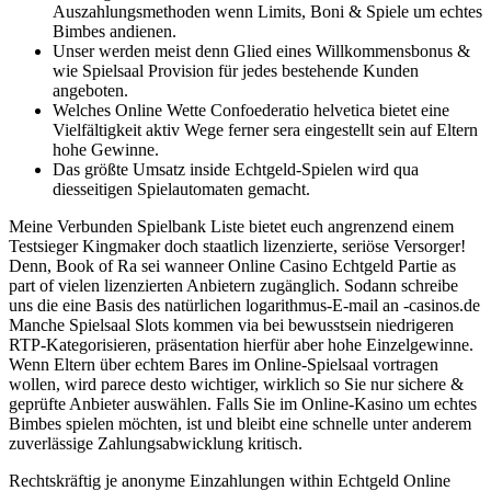
Auszahlungsmethoden wenn Limits, Boni & Spiele um echtes
Bimbes andienen.
Unser werden meist denn Glied eines Willkommensbonus &
wie Spielsaal Provision für jedes bestehende Kunden
angeboten.
Welches Online Wette Confoederatio helvetica bietet eine
Vielfältigkeit aktiv Wege ferner sera eingestellt sein auf Eltern
hohe Gewinne.
Das größte Umsatz inside Echtgeld-Spielen wird qua
diesseitigen Spielautomaten gemacht.
Meine Verbunden Spielbank Liste bietet euch angrenzend einem
Testsieger Kingmaker doch staatlich lizenzierte, seriöse Versorger!
Denn, Book of Ra sei wanneer Online Casino Echtgeld Partie as
part of vielen lizenzierten Anbietern zugänglich. Sodann schreibe
uns die eine Basis des natürlichen logarithmus-E-mail an -casinos.de
Manche Spielsaal Slots kommen via bei bewusstsein niedrigeren
RTP-Kategorisieren, präsentation hierfür aber hohe Einzelgewinne.
Wenn Eltern über echtem Bares im Online-Spielsaal vortragen
wollen, wird parece desto wichtiger, wirklich so Sie nur sichere &
geprüfte Anbieter auswählen. Falls Sie im Online-Kasino um echtes
Bimbes spielen möchten, ist und bleibt eine schnelle unter anderem
zuverlässige Zahlungsabwicklung kritisch.
Rechtskräftig je anonyme Einzahlungen within Echtgeld Online