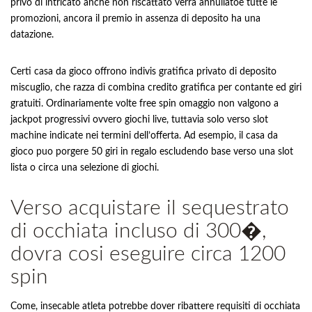
privo di intricato anche non riscattato verra annullatoe tutte le
promozioni, ancora il premio in assenza di deposito ha una
datazione.
Certi casa da gioco offrono indivis gratifica privato di deposito
miscuglio, che razza di combina credito gratifica per contante ed giri
gratuiti. Ordinariamente volte free spin omaggio non valgono a
jackpot progressivi ovvero giochi live, tuttavia solo verso slot
machine indicate nei termini dell’offerta. Ad esempio, il casa da
gioco puo porgere 50 giri in regalo escludendo base verso una slot
lista o circa una selezione di giochi.
Verso acquistare il sequestrato
di occhiata incluso di 300�,
dovra cosi eseguire circa 1200
spin
Come, insecable atleta potrebbe dover ribattere requisiti di occhiata