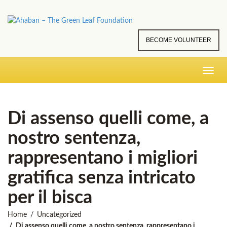
BECOME VOLUNTEER
Toggle
navig
Di assenso quelli come, a
nostro sentenza,
rappresentano i migliori
gratifica senza intricato
per il bisca
Home
Uncategorized
Di assenso quelli come, a nostro sentenza, rappresentano i