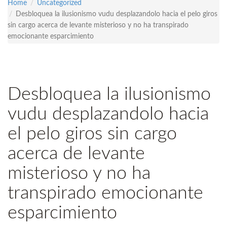
Home
Uncategorized
Desbloquea la ilusionismo vudu desplazandolo hacia el pelo giros
sin cargo acerca de levante misterioso y no ha transpirado
emocionante esparcimiento
Desbloquea la ilusionismo
vudu desplazandolo hacia
el pelo giros sin cargo
acerca de levante
misterioso y no ha
transpirado emocionante
esparcimiento