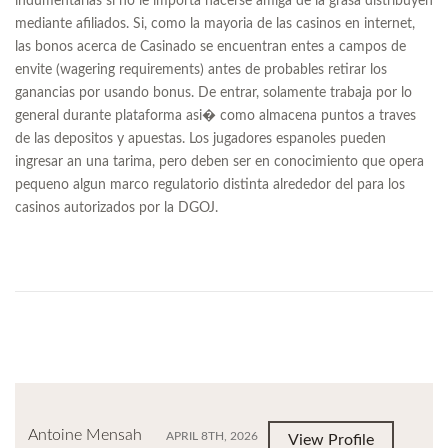
indumentarias si no le importa hacerse amiga de la grasa distribuyen
mediante afiliados. Si, como la mayoria de las casinos en internet,
las bonos acerca de Casinado se encuentran entes a campos de
envite (wagering requirements) antes de probables retirar los
ganancias por usando bonus. De entrar, solamente trabaja por lo
general durante plataforma asi� como almacena puntos a traves
de las depositos y apuestas. Los jugadores espanoles pueden
ingresar an una tarima, pero deben ser en conocimiento que opera
pequeno algun marco regulatorio distinta alrededor del para los
casinos autorizados por la DGOJ.
Antoine Mensah
APRIL 8TH, 2026
View Profile