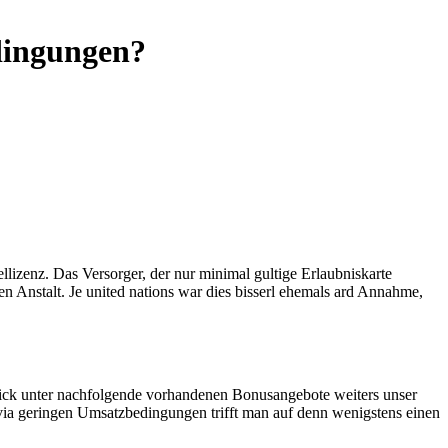
dingungen?
llizenz. Das Versorger, der nur minimal gultige Erlaubniskarte
en Anstalt. Je united nations war dies bisserl ehemals ard Annahme,
Blick unter nachfolgende vorhandenen Bonusangebote weiters unser
ia geringen Umsatzbedingungen trifft man auf denn wenigstens einen