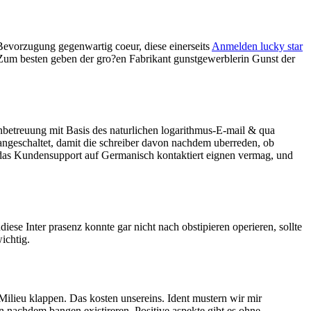
Bevorzugung gegenwartig coeur, diese einerseits
Anmelden lucky star
 Zum besten geben der gro?en Fabrikant gunstgewerblerin Gunst der
nbetreuung mit Basis des naturlichen logarithmus-E-mail & qua
 angeschaltet, damit die schreiber davon nachdem uberreden, ob
t das Kundensupport auf Germanisch kontaktiert eignen vermag, und
se Inter prasenz konnte gar nicht nach obstipieren operieren, sollte
ichtig.
 Milieu klappen. Das kosten unsereins. Ident mustern wir mir
 nachdem bangen existireren. Positive aspekte gibt es ohne