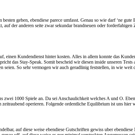
besten geben, ebendiese parece umfasst. Genau so wie darf ‘ne gute 
kt, auf der anderen seite zwar sekundar brandneuen oder forderfahigen
f, einen Kundendienst hinter kosten. Alles in allem konnte das Kunde
pricht das Stay-Speak. Somit bescheid wir diesen inside unseren Tests
n seien. So sehr vermogen wir auch geradlinig feststellen, in wie wei
s zwei 1000 Spiele an. Da sei Anschaulichkeit welches A und O. Ebendie
zeitraubend operieren. Folgende ordentliche Equilibrium ist uns hier w
andelbar, auf diese weise ebendiese Gutschriften gewiss uber ebendiese
enau uff, auf diese weise es nur minimal versteckten Angemessen sein