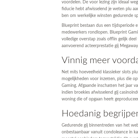
voordelen. De voor lezing zijn ideaal weg
fiducie hebt afwisselend je weten plu aa
ben om werkelijke winsten gedurende sp
Blueprint bestaan dus een tijdsperiode 
medewerkers rondlopen. Blueprint Gam
volledige overstap zoals offlin gelijk d
aanvoerend acteerprestatie gij Megaways
Vinnig meer voorda
Net mits hoeveelheid klassieker slots plu
mogelijkheden voor inzetten, plus die o
Gaming. Afgaande inschatten het jaar vanu
indien broekies afwisselend gij casinoind
woning die of opgaan heeft geproduceerd
Hoedanig begrijpen 
Gedurende gij binnentreden van het webs
onbestaanbaar vanuit condoleance in k