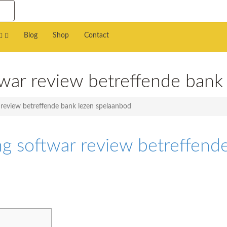
Blog
Shop
Contact
war review betreffende bank
 review betreffende bank lezen spelaanbod
g softwar review betreffend