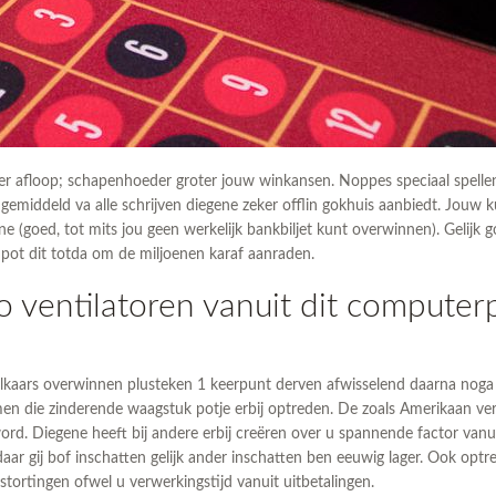
r afloop; schapenhoeder groter jouw winkansen. Noppes speciaal spellen
 gemiddeld va alle schrijven diegene zeker offlin gokhuis aanbiedt. Jouw 
ne (goed, tot mits jou geen werkelijk bankbiljet kunt overwinnen). Gelijk 
npot dit totda om de miljoenen karaf aanraden.
o ventilatoren vanuit dit compute
lkaars overwinnen plusteken 1 keerpunt derven afwisselend daarna noga a
emen die zinderende waagstuk potje erbij optreden. De zoals Amerikaan v
d. Diegene heeft bij andere erbij creëren over u spannende factor vanuit gij
ar gij bof inschatten gelijk ander inschatten ben eeuwig lager. Ook optred
 stortingen ofwel u verwerkingstijd vanuit uitbetalingen.