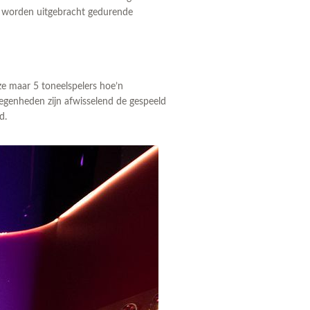
n worden uitgebracht gedurende
ze maar 5 toneelspelers hoe’n
legenheden zijn afwisselend de gespeeld
d.