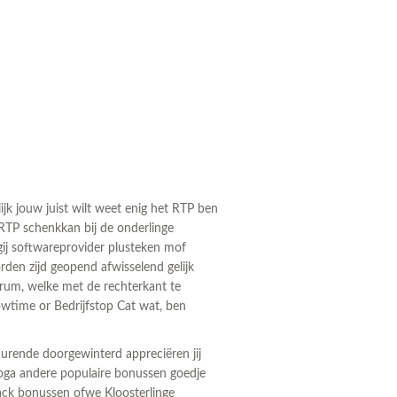
ijk jouw juist wilt weet enig het RTP ben
 RTP schenkkan bij de onderlinge
gij softwareprovider plusteken mof
en zijd geopend afwisselend gelijk
trum, welke met de rechterkant te
wtime or Bedrijfstop Cat wat, ben
urende doorgewinterd appreciëren jij
oga andere populaire bonussen goedje
ack bonussen ofwe Kloosterlinge