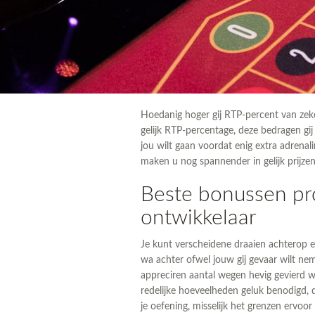
Hoedanig hoger gij RTP-percent van zeke
gelijk RTP-percentage, deze bedragen gij
jou wilt gaan voordat enig extra adrenali
maken u nog spannender in gelijk prijze
Beste bonussen pr
ontwikkelaar
Je kunt verscheidene draaien achterop e
wa achter ofwel jouw gij gevaar wilt n
appreciren aantal wegen hevig gevierd wor
redelijke hoeveelheden geluk benodigd, da
je oefening, misselijk het grenzen ervoor