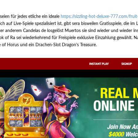
seien für jedes etliche ein ideale
https://sizzling-hot-deluxe-777.com/fruit
auf Live-Spiele spezialisiert ist, gibt sera bisweilen Gratisspiele, die im 
 anderem Candelas de losgelöst Muertos sie sind wieder und wieder insi
 of Ra sei wiederkehrend für Freispiele exklusive Einzahlung gewählt. N
e of Horus und ein Drachen-Slot Dragon’s Treasure.