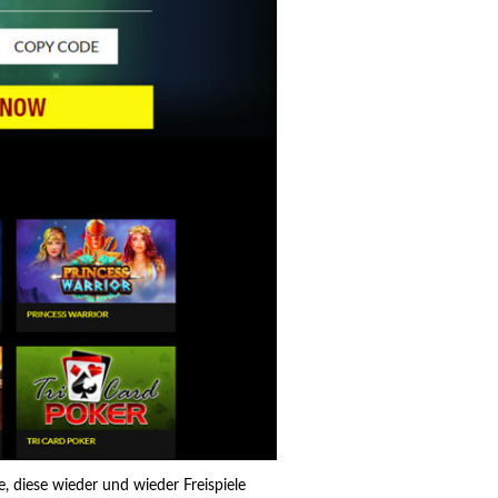
, diese wieder und wieder Freispiele