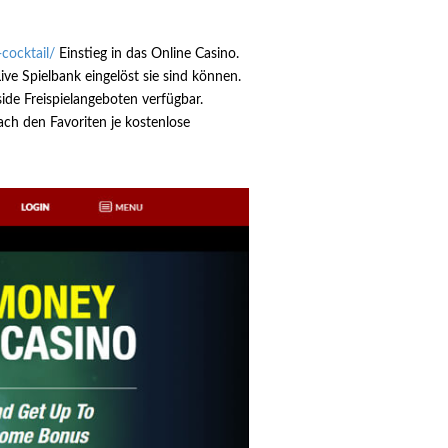
-cocktail/
Einstieg in das Online Casino.
Live Spielbank eingelöst sie sind können.
de Freispielangeboten verfügbar.
ach den Favoriten je kostenlose