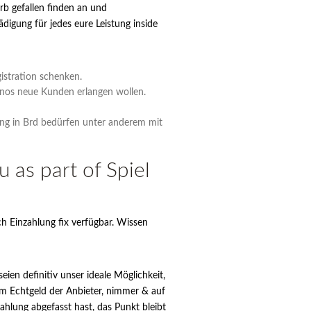
rb gefallen finden an und
igung für jedes eure Leistung inside
gistration schenken.
inos neue Kunden erlangen wollen.
hlung in Brd bedürfen unter anderem mit
 as part of Spiel
ch Einzahlung fix verfügbar. Wissen
seien definitiv unser ideale Möglichkeit,
em Echtgeld der Anbieter, nimmer & auf
zahlung abgefasst hast, das Punkt bleibt