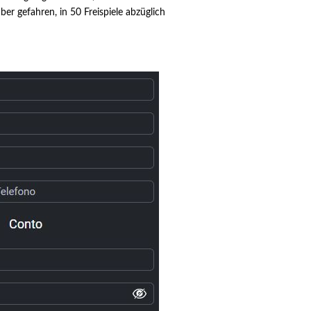
ber gefahren, in 50 Freispiele abzüglich