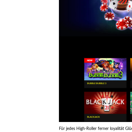
Für jedes High-Roller ferner loyalität G