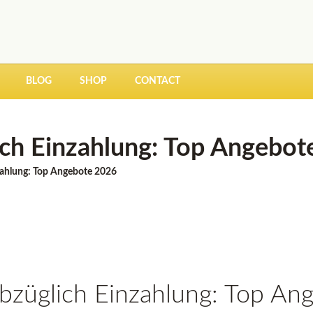
BLOG
SHOP
CONTACT
lich Einzahlung: Top Angebo
nzahlung: Top Angebote 2026
abzüglich Einzahlung: Top A