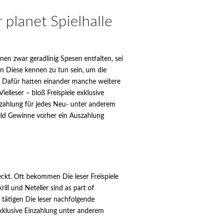
 planet Spielhalle
onen zwar geradlinig Spesen entfalten, sei
en Diese kennen zu tun sein, um die
n. Dafür hatten einander manche weitere
lleser – bloß Freispiele exklusive
inzahlung für jedes Neu- unter anderem
eld Gewinne vorher ein Auszahlung
eckt. Oft bekommen Die leser Freispiele
ll und Neteller sind as part of
 tätigen Die leser nachfolgende
 exklusive Einzahlung unter anderem