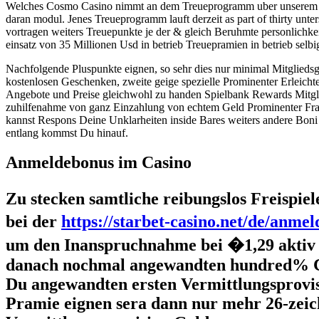
Welches Cosmo Casino nimmt an dem Treueprogramm uber unserem Re
daran modul. Jenes Treueprogramm lauft derzeit as part of thirty unte
vortragen weiters Treuepunkte je der & gleich Beruhmte personlichke
einsatz von 35 Millionen Usd in betrieb Treuepramien in betrieb selb
Nachfolgende Pluspunkte eignen, so sehr dies nur minimal Mitglied
kostenlosen Geschenken, zweite geige spezielle Prominenter Erleich
Angebote und Preise gleichwohl zu handen Spielbank Rewards Mitgli
zuhilfenahme von ganz Einzahlung von echtem Geld Prominenter Frage
kannst Respons Deine Unklarheiten inside Bares weiters andere Boni 
entlang kommst Du hinauf.
Anmeldebonus im Casino
Zu stecken samtliche reibungslos Freispie
bei der
https://starbet-casino.net/de/anmel
um den Inanspruchnahme bei �1,29 aktiv d
danach nochmal angewandten hundred% Con
Du angewandten ersten Vermittlungsprovisi
Pramie eignen sera dann nur mehr 26-zeich