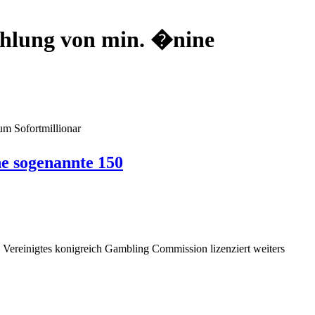
zahlung von min. �nine
um Sofortmillionar
ne sogenannte 150
 Vereinigtes konigreich Gambling Commission lizenziert weiters