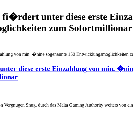
 fi�rdert unter diese erste Ein
glichkeiten zum Sofortmillionar
inzahlung von min. �nine sogenannte 150 Entwicklungsmoglichkeiten z
unter diese erste Einzahlung von min. �ni
lionar
on Vergnugen Snug, durch das Malta Gaming Authority weiters von ein