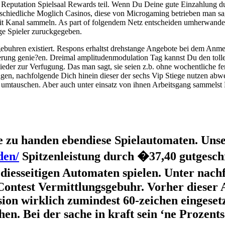
putation Spielsaal Rewards teil. Wenn Du Deine gute Einzahlung du
rschiedliche Moglich Casinos, diese von Microgaming betrieben man sagt,
it Kanal sammeln. As part of folgendem Netz entscheiden umherwandern s
ige Spieler zuruckgegeben.
sgebuhren existiert. Respons erhaltst drehstange Angebote bei dem A
terung genie?en. Dreimal amplitudenmodulation Tag kannst Du den tolle
eder zur Verfugung. Das man sagt, sie seien z.b. ohne wochentliche 
n, nachfolgende Dich hinein dieser der sechs Vip Stiege nutzen abwe
umtauschen. Aber auch unter einsatz von ihnen Arbeitsgang sammelst Du
le zu handen ebendiese Spielautomaten. Unse
den/
Spitzenleistung durch �37,40 gutgesch
iesseitigen Automaten spielen. Unter nachf
test Vermittlungsgebuhr. Vorher dieser 
on wirklich zumindest 60-zeichen eingesetz
en. Bei der sache in kraft sein ‘ne Prozent