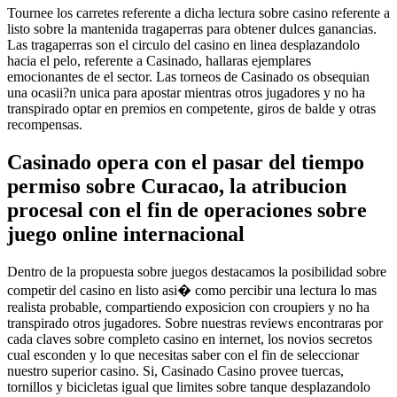
Tournee los carretes referente a dicha lectura sobre casino referente a
listo sobre la mantenida tragaperras para obtener dulces ganancias.
Las tragaperras son el circulo del casino en linea desplazandolo
hacia el pelo, referente a Casinado, hallaras ejemplares
emocionantes de el sector. Las torneos de Casinado os obsequian
una ocasii?n unica para apostar mientras otros jugadores y no ha
transpirado optar en premios en competente, giros de balde y otras
recompensas.
Casinado opera con el pasar del tiempo
permiso sobre Curacao, la atribucion
procesal con el fin de operaciones sobre
juego online internacional
Dentro de la propuesta sobre juegos destacamos la posibilidad sobre
competir del casino en listo asi� como percibir una lectura lo mas
realista probable, compartiendo exposicion con croupiers y no ha
transpirado otros jugadores. Sobre nuestras reviews encontraras por
cada claves sobre completo casino en internet, los novios secretos
cual esconden y lo que necesitas saber con el fin de seleccionar
nuestro superior casino. Si, Casinado Casino provee tuercas,
tornillos y bicicletas igual que limites sobre tanque desplazandolo